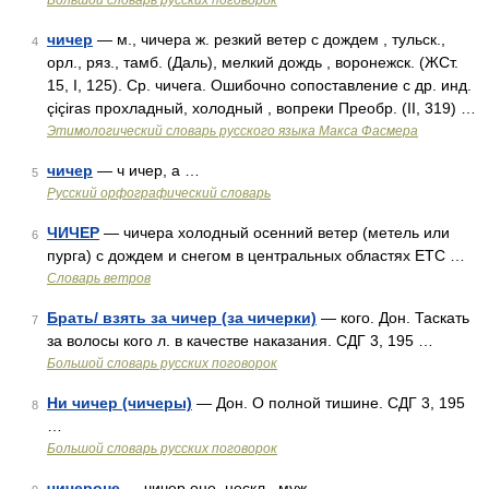
Большой словарь русских поговорок
чичер
— м., чичера ж. резкий ветер с дождем , тульск.,
4
орл., ряз., тамб. (Даль), мелкий дождь , воронежск. (ЖСт.
15, I, 125). Ср. чичега. Ошибочно сопоставление с др. инд.
c̨ic̨iras прохладный, холодный , вопреки Преобр. (II, 319) …
Этимологический словарь русского языка Макса Фасмера
чичер
— ч ичер, а …
5
Русский орфографический словарь
ЧИЧЕР
— чичера холодный осенний ветер (метель или
6
пурга) с дождем и снегом в центральных областях ETC …
Словарь ветров
Брать/ взять за чичер (за чичерки)
— кого. Дон. Таскать
7
за волосы кого л. в качестве наказания. СДГ 3, 195 …
Большой словарь русских поговорок
Ни чичер (чичеры)
— Дон. О полной тишине. СДГ 3, 195
8
…
Большой словарь русских поговорок
чичероне
— чичер оне, нескл., муж …