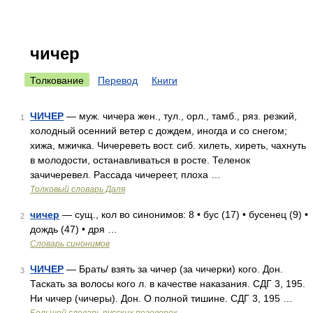
чичер
Толкование
Перевод
Книги
ЧИЧЕР
— муж. чичера жен., тул., орл., тамб., ряз. резкий,
1
холодный осенний ветер с дождем, иногда и со снегом;
хижа, мжичка. Чичереветь вост. сиб. хилеть, хиреть, чахнуть
в молодости, останавливаться в росте. Теленок
зачичеревел. Рассада чичереет, плоха …
Толковый словарь Даля
чичер
— сущ., кол во синонимов: 8 • бус (17) • бусенец (9) •
2
дождь (47) • дря …
Словарь синонимов
ЧИЧЕР
— Брать/ взять за чичер (за чичерки) кого. Дон.
3
Таскать за волосы кого л. в качестве наказания. СДГ 3, 195.
Ни чичер (чичеры). Дон. О полной тишине. СДГ 3, 195 …