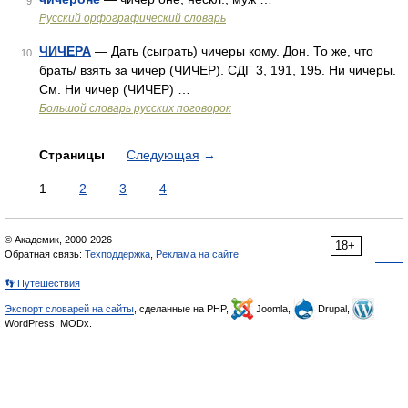
9
Русский орфографический словарь
ЧИЧЕРА
— Дать (сыграть) чичеры кому. Дон. То же, что
10
брать/ взять за чичер (ЧИЧЕР). СДГ 3, 191, 195. Ни чичеры.
См. Ни чичер (ЧИЧЕР) …
Большой словарь русских поговорок
Страницы
Следующая
→
1
2
3
4
© Академик, 2000-2026
18+
Обратная связь:
Техподдержка
,
Реклама на сайте
👣 Путешествия
Экспорт словарей на сайты
, сделанные на PHP,
Joomla,
Drupal,
WordPress, MODx.